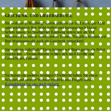
GESCHENK- UND LIEFERSERVICE
Sie wohnen in Bamberg? Gerne können Sie im Laden, per Mail
oder telefonisch Ihre Wahl treffen und bequem nach Hause
liefern lassen. Im Stadtgebiet Bamberg liefern wir ab 50 €
Warenwert zu einem vereinbartem Termin. Natürlich können wir
Ihre Warenauswahl auch als Geschenk verpacken!
Sie wohnen außerhalb? Dann können wir Ihnen gerne ein Paket
zuschicken – Versandkosten richten sich nach Größe und
Gewicht des Paketes.
Sie haben ein anderes Anliegen? Vielleicht haben Sie etwas
Schönes auf unserer Website entdeckt und Fragen dazu?
Kontaktieren Sie uns doch einfach.