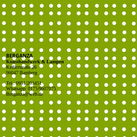
BERGANZA
Kunsthandwerk & Lampen
Keßlerstraße 26
96047 Bamberg
Tel.: 0951/203451
Whatsapp: 0175/9607075
Berganza@web.de