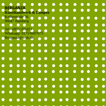
BERGANZA
Kunsthandwerk & Lampen
Keßlerstraße 26
96047 Bamberg
Tel.: 0951/203451
Whatsapp: 0175/9607075
Berganza@web.de