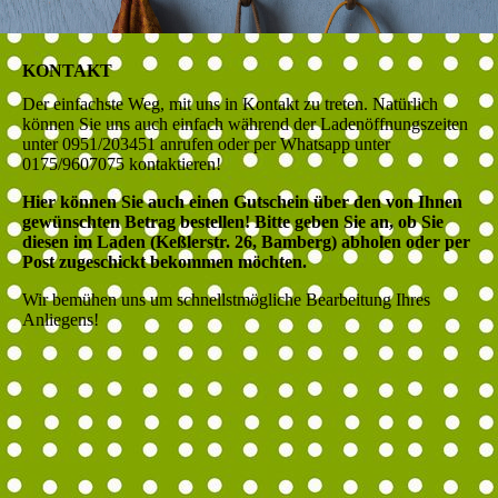
KONTAKT
Der einfachste Weg, mit uns in Kontakt zu treten. Natürlich
können Sie uns auch einfach während der Ladenöffnungszeiten
unter 0951/203451 anrufen oder per Whatsapp unter
0175/9607075 kontaktieren!
Hier können Sie auch einen Gutschein über den von Ihnen
gewünschten Betrag bestellen! Bitte geben Sie an, ob Sie
diesen im Laden (Keßlerstr. 26, Bamberg) abholen oder per
Post zugeschickt bekommen möchten.
Wir bemühen uns um schnellstmögliche Bearbeitung Ihres
Anliegens!