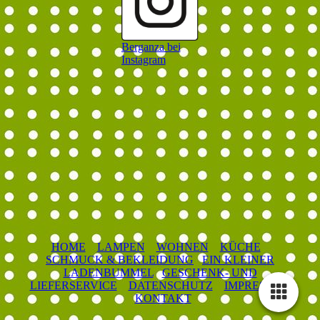
Berganza bei
Instagram
HOME
LAMPEN
WOHNEN
KÜCHE
SCHMUCK & BEKLEIDUNG
EIN KLEINER
LADENBUMMEL
GESCHENK- UND
LIEFERSERVICE
DATENSCHUTZ
IMPRESSUM
KONTAKT